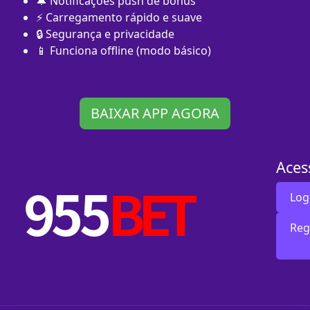
🔔 Notificações push de bônus
⚡ Carregamento rápido e suave
🔒 Segurança e privacidade
📱 Funciona offline (modo básico)
BAIXAR APP AGORA
Aces
Log
Reg