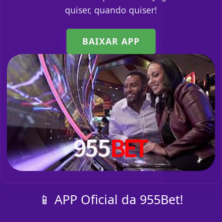
quiser, quando quiser!
BAIXAR APP
📱 APP Oficial da 955Bet!