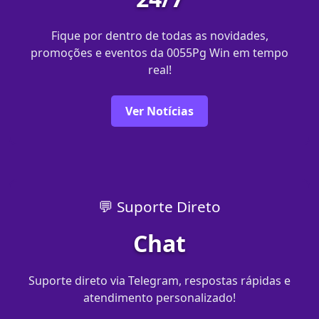
Fique por dentro de todas as novidades,
promoções e eventos da 0055Pg Win em tempo
real!
Ver Notícias
💬 Suporte Direto
Chat
Suporte direto via Telegram, respostas rápidas e
atendimento personalizado!