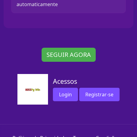
automaticamente
SEGUIR AGORA
Acessos
Login
Registrar-se