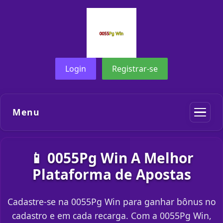
Login
Registrar-se
Menu
📱 0055Pg Win A Melhor
Plataforma de Apostas
Cadastre-se na 0055Pg Win para ganhar bônus no
cadastro e em cada recarga. Com a 0055Pg Win,