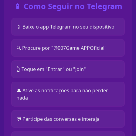
📱 Como Seguir no Telegram
📱 Baixe o app Telegram no seu dispositivo
🔍 Procure por "@007Game APPOficial"
👆 Toque em "Entrar" ou "Join"
🔔 Ative as notificações para não perder
nada
💬 Participe das conversas e interaja