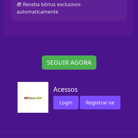
🎁 Receba bônus exclusivos
automaticamente
SEGUIR AGORA
Acessos
Login
Registrar-se