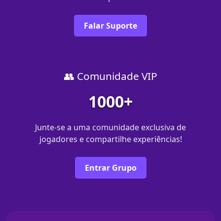
Falar Suporte
👥 Comunidade VIP
1000+
Junte-se a uma comunidade exclusiva de
jogadores e compartilhe experiências!
Entrar Grupo