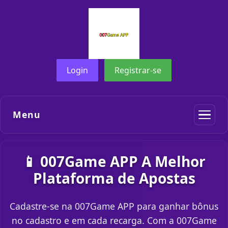
Login
Registrar-se
Menu
📱 007Game APP A Melhor
Plataforma de Apostas
Cadastre-se na 007Game APP para ganhar bônus
no cadastro e em cada recarga. Com a 007Game