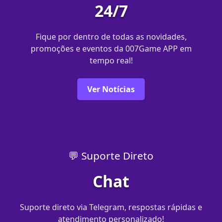
24/7
Fique por dentro de todas as novidades,
promoções e eventos da 007Game APP em
tempo real!
Ver Notícias
💬 Suporte Direto
Chat
Suporte direto via Telegram, respostas rápidas e
atendimento personalizado!