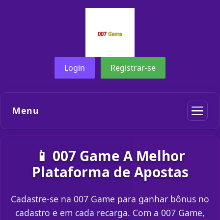
Login
Registrar-se
Menu
📱 007 Game A Melhor
Plataforma de Apostas
Cadastre-se na 007 Game para ganhar bônus no
cadastro e em cada recarga. Com a 007 Game,