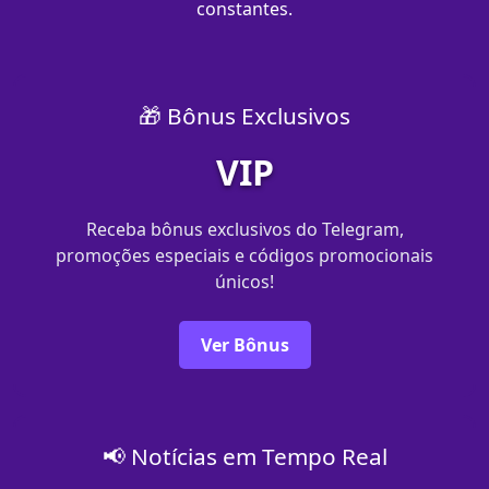
constantes.
🎁 Bônus Exclusivos
VIP
Receba bônus exclusivos do Telegram,
promoções especiais e códigos promocionais
únicos!
Ver Bônus
📢 Notícias em Tempo Real