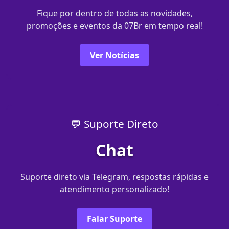
Fique por dentro de todas as novidades,
promoções e eventos da 07Br em tempo real!
Ver Notícias
💬 Suporte Direto
Chat
Suporte direto via Telegram, respostas rápidas e
atendimento personalizado!
Falar Suporte