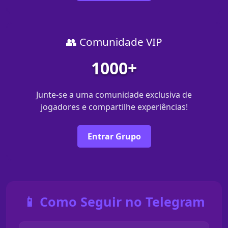
👥 Comunidade VIP
1000+
Junte-se a uma comunidade exclusiva de
jogadores e compartilhe experiências!
Entrar Grupo
📱 Como Seguir no Telegram