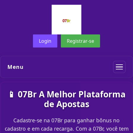
Login
Registrar-se
Menu
📱 07Br A Melhor Plataforma
de Apostas
Cadastre-se na 07Br para ganhar bônus no
cadastro e em cada recarga. Com a 07Br, você tem