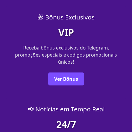
🎁 Bônus Exclusivos
VIP
Receba bônus exclusivos do Telegram,
promoções especiais e códigos promocionais
únicos!
Ver Bônus
📢 Notícias em Tempo Real
24/7