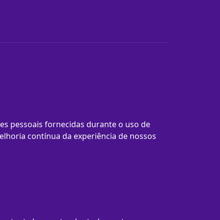
es pessoais fornecidas durante o uso de
elhoria contínua da experiência de nossos