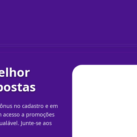
elhor
postas
bônus no cadastro e em
em acesso a promoções
ualável. Junte-se aos