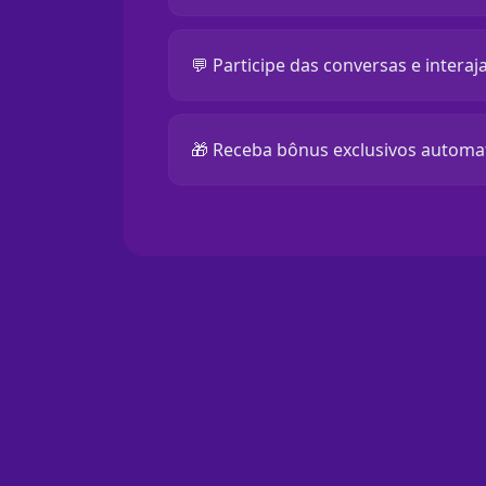
💬 Participe das conversas e interaj
🎁 Receba bônus exclusivos autom