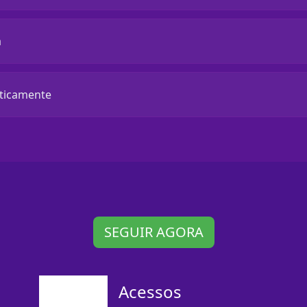
a
aticamente
SEGUIR AGORA
Acessos