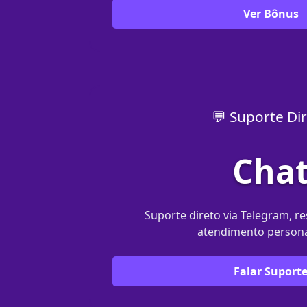
Ver Bônus
💬 Suporte Di
Cha
Suporte direto via Telegram, r
atendimento persona
Falar Suport