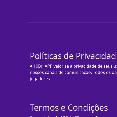
Políticas de Privacida
A 10Brl APP valoriza a privacidade de seus
nossos canais de comunicação. Todos os dad
jogadores.
Termos e Condições