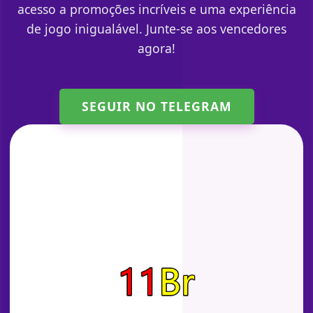
acesso a promoções incríveis e uma experiência
de jogo inigualável. Junte-se aos vencedores
agora!
SEGUIR NO TELEGRAM