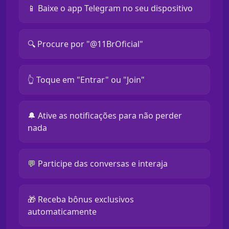
📱 Baixe o app Telegram no seu dispositivo
🔍 Procure por "@11BrOficial"
👆 Toque em "Entrar" ou "Join"
🔔 Ative as notificações para não perder
nada
💬 Participe das conversas e interaja
🎁 Receba bônus exclusivos
automaticamente