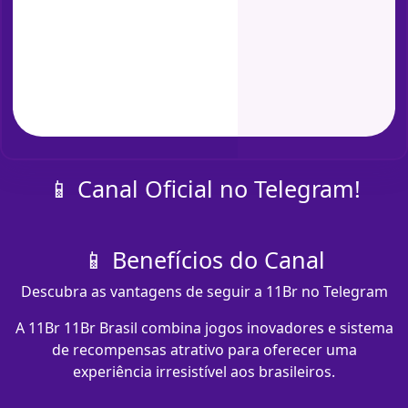
📱 Canal Oficial no Telegram!
📱 Benefícios do Canal
Descubra as vantagens de seguir a 11Br no Telegram
A 11Br 11Br Brasil combina jogos inovadores e sistema
de recompensas atrativo para oferecer uma
experiência irresistível aos brasileiros.