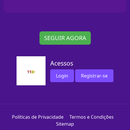
SEGUIR AGORA
Acessos
Login
Registrar-se
Políticas de Privacidade
Termos e Condições
Sitemap