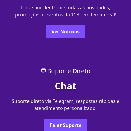
Fique por dentro de todas as novidades,
promoções e eventos da 11Br em tempo real!
Ver Notícias
💬 Suporte Direto
Chat
Suporte direto via Telegram, respostas rápidas e
atendimento personalizado!
Falar Suporte