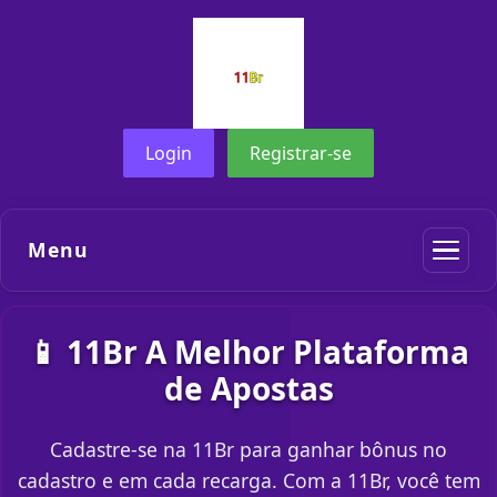
Login
Registrar-se
Menu
📱 11Br A Melhor Plataforma
de Apostas
Cadastre-se na 11Br para ganhar bônus no
cadastro e em cada recarga. Com a 11Br, você tem