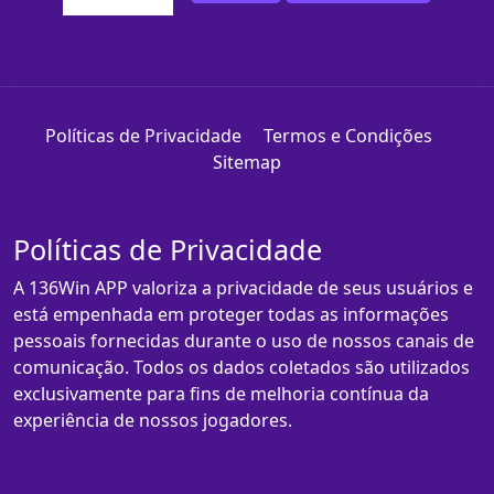
Políticas de Privacidade
Termos e Condições
Sitemap
Políticas de Privacidade
A 136Win APP valoriza a privacidade de seus usuários e
está empenhada em proteger todas as informações
pessoais fornecidas durante o uso de nossos canais de
comunicação. Todos os dados coletados são utilizados
exclusivamente para fins de melhoria contínua da
experiência de nossos jogadores.