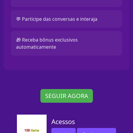
💬 Participe das conversas e interaja
🎁 Receba bônus exclusivos
automaticamente
SEGUIR AGORA
Acessos