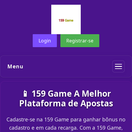
Login
Registrar-se
Menu
📱 159 Game A Melhor
Plataforma de Apostas
Cadastre-se na 159 Game para ganhar bônus no
cadastro e em cada recarga. Com a 159 Game,