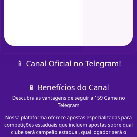
📱 Canal Oficial no Telegram!
📱 Benefícios do Canal
Descubra as vantagens de seguir a 159 Game no
Telegram
Nossa plataforma oferece apostas especializadas para
competições estaduais que incluem apostas sobre qual
clube será campeão estadual, qual jogador será o