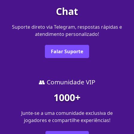
Chat
Suporte direto via Telegram, respostas rápidas e
atendimento personalizado!
Falar Suporte
👥 Comunidade VIP
1000+
Junte-se a uma comunidade exclusiva de
jogadores e compartilhe experiências!