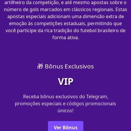
artilheiro da competição, e até mesmo apostas sobre o
número de gols marcados em clássicos regionais. Estas
apostas especiais adicionam uma dimensão extra de
emoção às competições estaduais, permitindo que
você participe da rica tradição do futebol brasileiro de
forma ativa.
🎁 Bônus Exclusivos
VIP
Receba bônus exclusivos do Telegram,
promoções especiais e códigos promocionais
únicos!
Ver Bônus