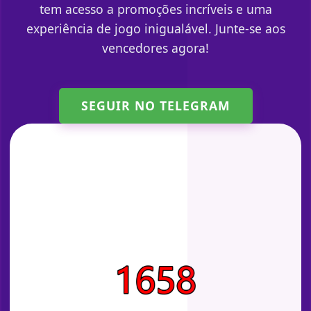
tem acesso a promoções incríveis e uma
experiência de jogo inigualável. Junte-se aos
vencedores agora!
SEGUIR NO TELEGRAM