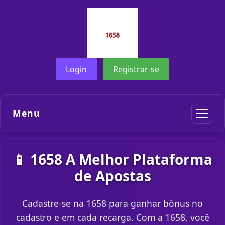
Login
Registrar-se
Menu
📱 1658 A Melhor Plataforma
de Apostas
Cadastre-se na 1658 para ganhar bônus no
cadastro e em cada recarga. Com a 1658, você