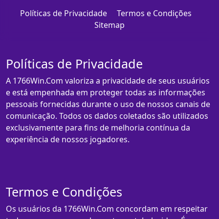
Políticas de Privacidade
Termos e Condições
Sitemap
Políticas de Privacidade
A 1766Win.Com valoriza a privacidade de seus usuários
e está empenhada em proteger todas as informações
pessoais fornecidas durante o uso de nossos canais de
comunicação. Todos os dados coletados são utilizados
exclusivamente para fins de melhoria contínua da
experiência de nossos jogadores.
Termos e Condições
Os usuários da 1766Win.Com concordam em respeitar