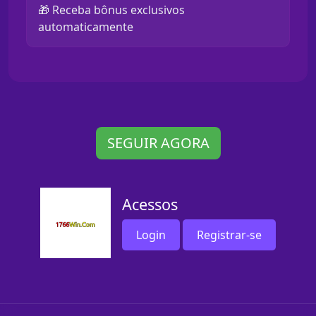
🎁 Receba bônus exclusivos
automaticamente
SEGUIR AGORA
Acessos
Login
Registrar-se