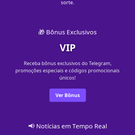
sorte.
🎁 Bônus Exclusivos
VIP
Receba bônus exclusivos do Telegram,
promoções especiais e códigos promocionais
únicos!
Ver Bônus
📢 Notícias em Tempo Real