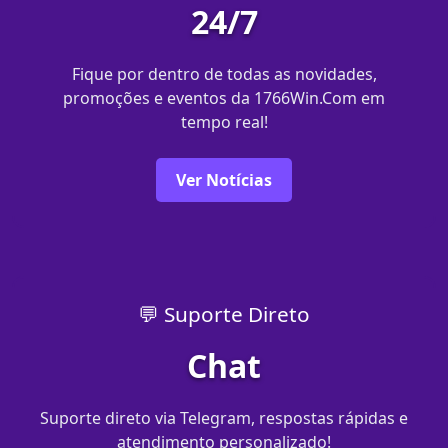
24/7
Fique por dentro de todas as novidades,
promoções e eventos da 1766Win.Com em
tempo real!
Ver Notícias
💬 Suporte Direto
Chat
Suporte direto via Telegram, respostas rápidas e
atendimento personalizado!