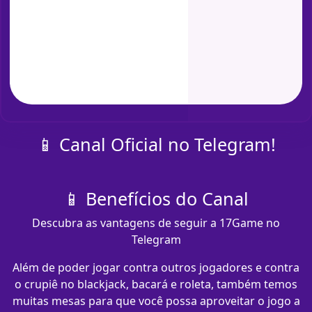
📱 Canal Oficial no Telegram!
📱 Benefícios do Canal
Descubra as vantagens de seguir a 17Game no
Telegram
Além de poder jogar contra outros jogadores e contra
o crupiê no blackjack, bacará e roleta, também temos
muitas mesas para que você possa aproveitar o jogo a