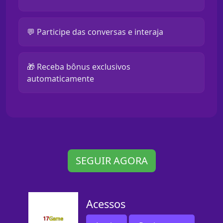
💬 Participe das conversas e interaja
🎁 Receba bônus exclusivos
automaticamente
SEGUIR AGORA
Acessos