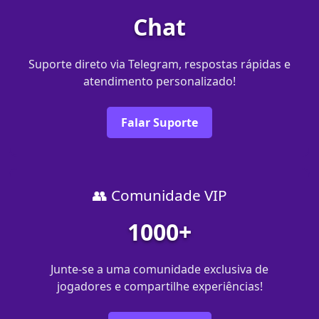
Chat
Suporte direto via Telegram, respostas rápidas e
atendimento personalizado!
Falar Suporte
👥 Comunidade VIP
1000+
Junte-se a uma comunidade exclusiva de
jogadores e compartilhe experiências!