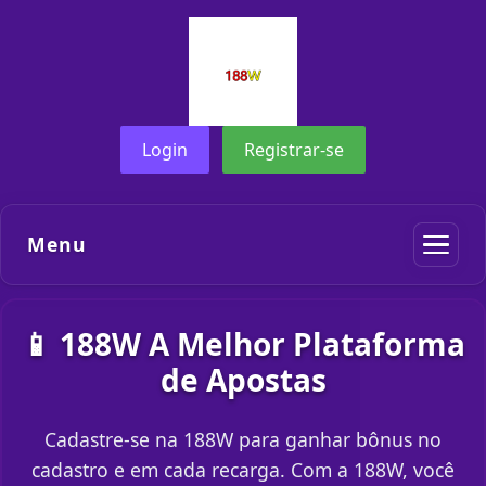
Login
Registrar-se
Menu
📱 188W A Melhor Plataforma
de Apostas
Cadastre-se na 188W para ganhar bônus no
cadastro e em cada recarga. Com a 188W, você