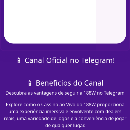
📱 Canal Oficial no Telegram!
📱 Benefícios do Canal
Descubra as vantagens de seguir a 188W no Telegram
Explore como o Cassino ao Vivo do 188W proporciona
uma experiência imersiva e envolvente com dealers
reais, uma variedade de jogos e a conveniência de jogar
de qualquer lugar.