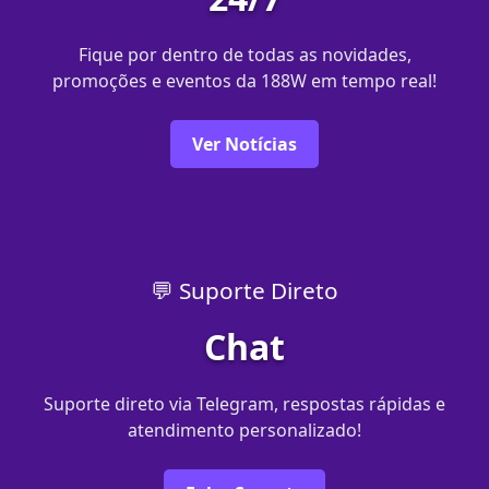
Fique por dentro de todas as novidades,
promoções e eventos da 188W em tempo real!
Ver Notícias
💬 Suporte Direto
Chat
Suporte direto via Telegram, respostas rápidas e
atendimento personalizado!