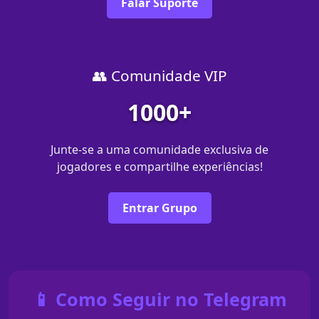
Falar Suporte
👥 Comunidade VIP
1000+
Junte-se a uma comunidade exclusiva de
jogadores e compartilhe experiências!
Entrar Grupo
📱 Como Seguir no Telegram