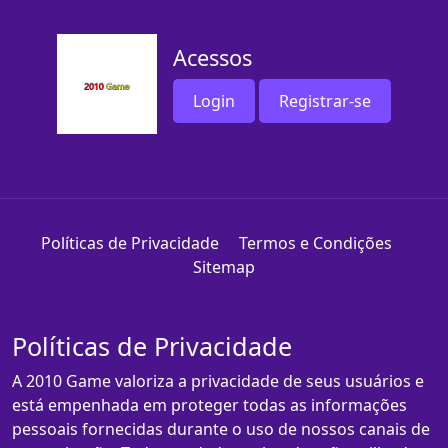
Acessos
Login
Registrar-se
Políticas de Privacidade
Termos e Condições
Sitemap
Políticas de Privacidade
A 2010 Game valoriza a privacidade de seus usuários e
está empenhada em proteger todas as informações
pessoais fornecidas durante o uso de nossos canais de