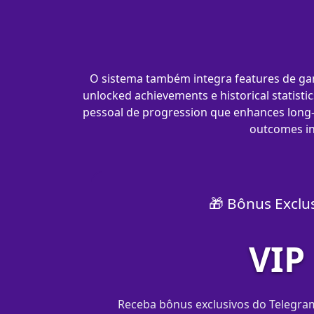
O sistema também integra features de gam
unlocked achievements e historical statisti
pessoal de progression que enhances long
outcomes in
🎁 Bônus Exclu
VIP
Receba bônus exclusivos do Telegra