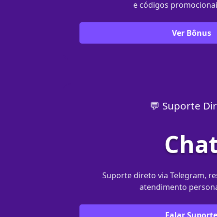
e códigos promocionai
Ver Bônus
💬 Suporte Di
Cha
Suporte direto via Telegram, r
atendimento persona
Falar Suport