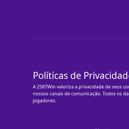
Políticas de Privacida
A 2587Win valoriza a privacidade de seus u
nossos canais de comunicação. Todos os dad
jogadores.