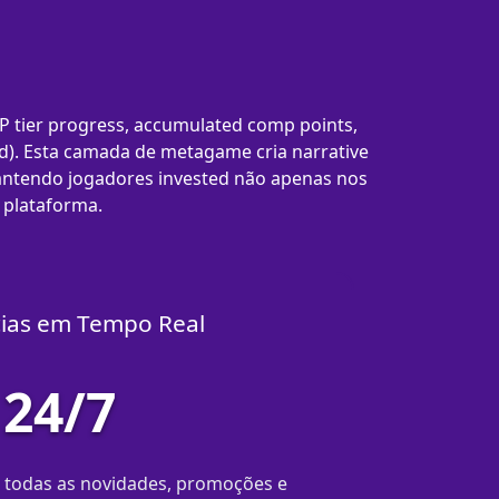
P tier progress, accumulated comp points,
ved). Esta camada de metagame cria narrative
antendo jogadores invested não apenas nos
 plataforma.
cias em Tempo Real
24/7
e todas as novidades, promoções e