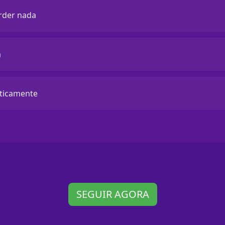
erder nada
a
aticamente
SEGUIR AGORA