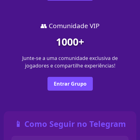
👥 Comunidade VIP
1000+
Junte-se a uma comunidade exclusiva de
jogadores e compartilhe experiências!
Entrar Grupo
📱 Como Seguir no Telegram