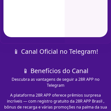
📱 Canal Oficial no Telegram!
📱 Benefícios do Canal
Descubra as vantagens de seguir a 28R APP no
Telegram
A plataforma 28R APP oferece prêmios surpresa
incríveis — com registro gratuito da 28R APP Brasil ,
bônus de recarga e várias promoções na palma da sua