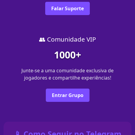
Falar Suporte
👥 Comunidade VIP
1000+
Junte-se a uma comunidade exclusiva de
jogadores e compartilhe experiências!
Entrar Grupo
📱 Como Seguir no Telegram