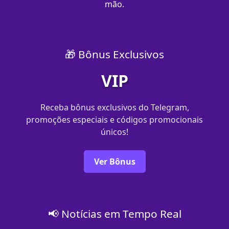
mão.
🎁 Bônus Exclusivos
VIP
Receba bônus exclusivos do Telegram,
promoções especiais e códigos promocionais
únicos!
Ver Bônus
📢 Notícias em Tempo Real