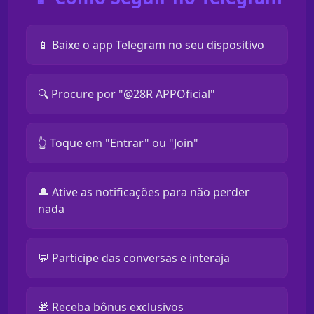
📱 Baixe o app Telegram no seu dispositivo
🔍 Procure por "@28R APPOficial"
👆 Toque em "Entrar" ou "Join"
🔔 Ative as notificações para não perder
nada
💬 Participe das conversas e interaja
🎁 Receba bônus exclusivos