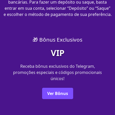
bancárias. Para fazer um depósito ou saque, basta
entrar em sua conta, selecionar “Depósito” ou “Saque”
e escolher o método de pagamento de sua preferência.
🎁 Bônus Exclusivos
VIP
Receba bônus exclusivos do Telegram,
promoções especiais e códigos promocionais
únicos!
Ver Bônus