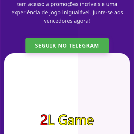
tem acesso a promoções incríveis e uma
experiência de jogo inigualável. Junte-se aos
vencedores agora!
SEGUIR NO TELEGRAM