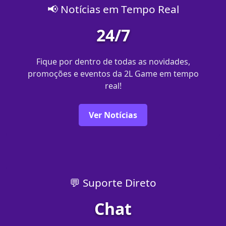
📢 Notícias em Tempo Real
24/7
Fique por dentro de todas as novidades,
promoções e eventos da 2L Game em tempo
real!
Ver Notícias
💬 Suporte Direto
Chat