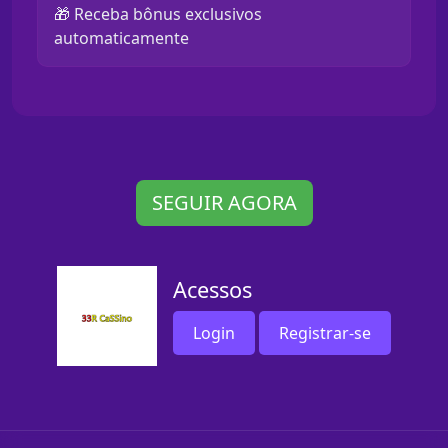
🎁 Receba bônus exclusivos
automaticamente
SEGUIR AGORA
Acessos
Login
Registrar-se