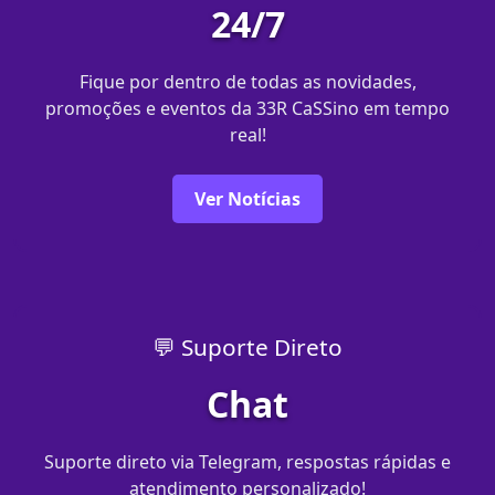
24/7
Fique por dentro de todas as novidades,
promoções e eventos da 33R CaSSino em tempo
real!
Ver Notícias
💬 Suporte Direto
Chat
Suporte direto via Telegram, respostas rápidas e
atendimento personalizado!