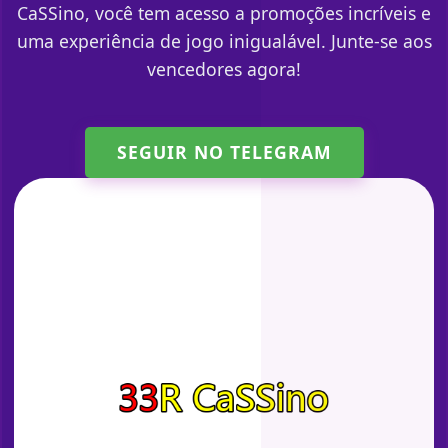
CaSSino, você tem acesso a promoções incríveis e
uma experiência de jogo inigualável. Junte-se aos
vencedores agora!
SEGUIR NO TELEGRAM