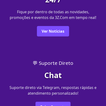
Fique por dentro de todas as novidades,
promoções e eventos da 3Z.Com em tempo real!
Ver Notícias
💬 Suporte Direto
Chat
Suporte direto via Telegram, respostas rápidas e
atendimento personalizado!