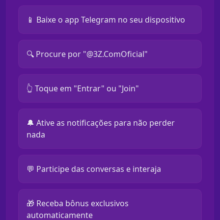
📱 Baixe o app Telegram no seu dispositivo
🔍 Procure por "@3Z.ComOficial"
👆 Toque em "Entrar" ou "Join"
🔔 Ative as notificações para não perder
nada
💬 Participe das conversas e interaja
🎁 Receba bônus exclusivos
automaticamente