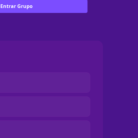
Entrar Grupo