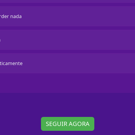
erder nada
a
aticamente
SEGUIR AGORA