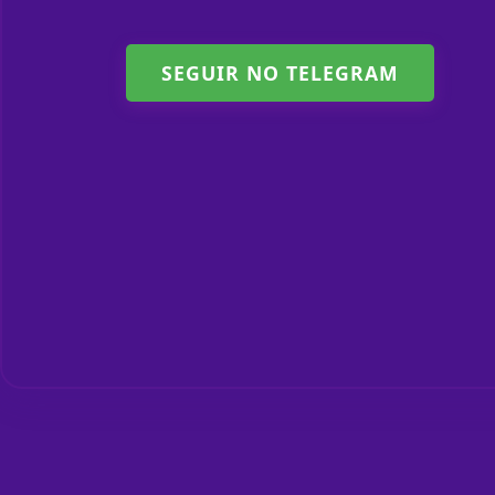
SEGUIR NO TELEGRAM