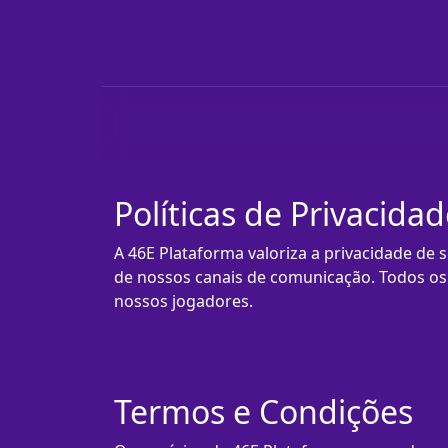
Políticas de Privacida
A 46E Plataforma valoriza a privacidade de
de nossos canais de comunicação. Todos os 
nossos jogadores.
Termos e Condições