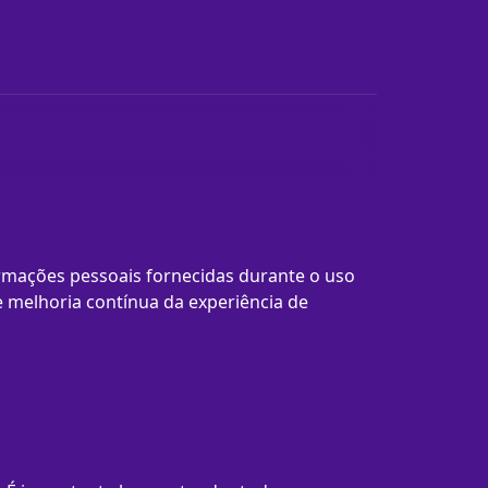
ormações pessoais fornecidas durante o uso
e melhoria contínua da experiência de