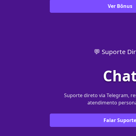
Ver Bônus
💬 Suporte Di
Cha
Suporte direto via Telegram, r
atendimento persona
Falar Suport