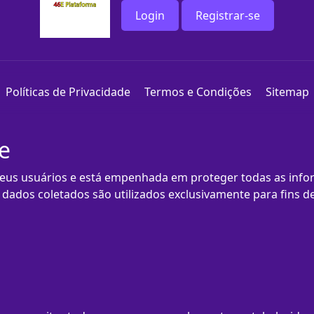
Login
Registrar-se
Políticas de Privacidade
Termos e Condições
Sitemap
de
 seus usuários e está empenhada em proteger todas as inf
dados coletados são utilizados exclusivamente para fins d