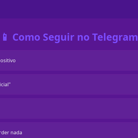
📱 Como Seguir no Telegram
ositivo
cial"
erder nada