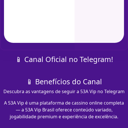
📱 Canal Oficial no Telegram!
📱 Benefícios do Canal
Descubra as vantagens de seguir a 53A Vip no Telegram
A 53A Vip é uma plataforma de cassino online completa
— a 53A Vip Brasil oferece conteúdo variado,
jogabilidade premium e experiência de excelência.