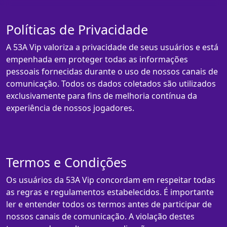
Políticas de Privacidade
A 53A Vip valoriza a privacidade de seus usuários e está
empenhada em proteger todas as informações
pessoais fornecidas durante o uso de nossos canais de
comunicação. Todos os dados coletados são utilizados
exclusivamente para fins de melhoria contínua da
experiência de nossos jogadores.
Termos e Condições
Os usuários da 53A Vip concordam em respeitar todas
as regras e regulamentos estabelecidos. É importante
ler e entender todos os termos antes de participar de
nossos canais de comunicação. A violação destes