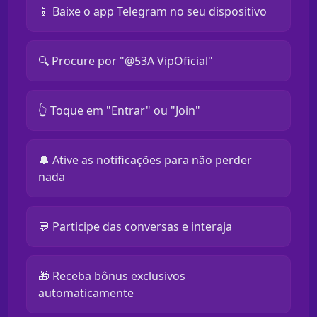
📱 Baixe o app Telegram no seu dispositivo
🔍 Procure por "@53A VipOficial"
👆 Toque em "Entrar" ou "Join"
🔔 Ative as notificações para não perder
nada
💬 Participe das conversas e interaja
🎁 Receba bônus exclusivos
automaticamente