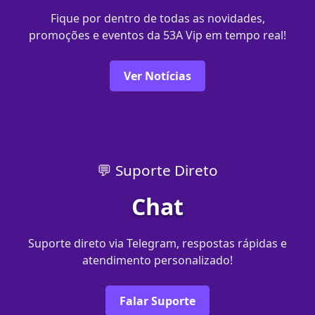
Fique por dentro de todas as novidades,
promoções e eventos da 53A Vip em tempo real!
Ver Notícias
💬 Suporte Direto
Chat
Suporte direto via Telegram, respostas rápidas e
atendimento personalizado!
Falar Suporte