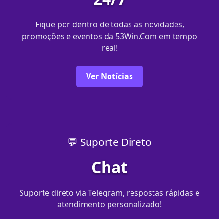
Fique por dentro de todas as novidades,
promoções e eventos da 53Win.Com em tempo
real!
Ver Notícias
💬 Suporte Direto
Chat
Suporte direto via Telegram, respostas rápidas e
atendimento personalizado!