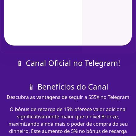
📱 Canal Oficial no Telegram!
📱 Benefícios do Canal
Descubra as vantagens de seguir a 555X no Telegram
O bônus de recarga de 15% oferece valor adicional
significativamente maior que o nível Bronze,
maximizando ainda mais o poder de compra do seu
dinheiro. Este aumento de 5% no bônus de recarga