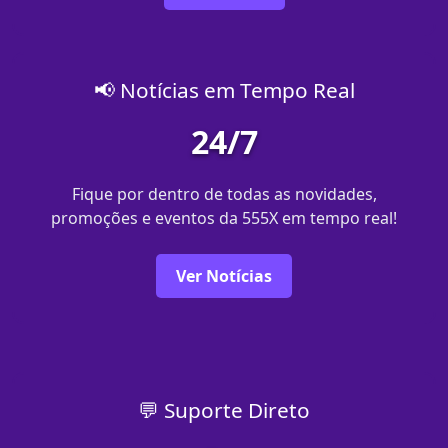
📢 Notícias em Tempo Real
24/7
Fique por dentro de todas as novidades,
promoções e eventos da 555X em tempo real!
Ver Notícias
💬 Suporte Direto