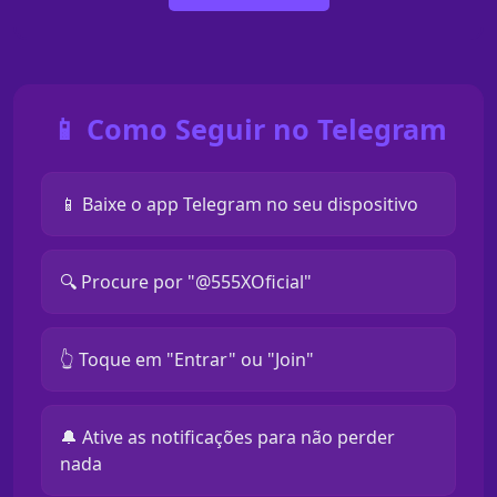
📱 Como Seguir no Telegram
📱 Baixe o app Telegram no seu dispositivo
🔍 Procure por "@555XOficial"
👆 Toque em "Entrar" ou "Join"
🔔 Ative as notificações para não perder
nada