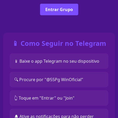
Entrar Grupo
📱 Como Seguir no Telegram
📱 Baixe o app Telegram no seu dispositivo
🔍 Procure por "@55Pg WinOficial"
👆 Toque em "Entrar" ou "Join"
🔔 Ative as notificações para não perder