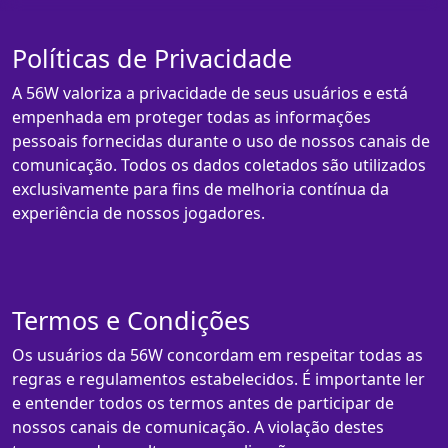
Políticas de Privacidade
A 56W valoriza a privacidade de seus usuários e está
empenhada em proteger todas as informações
pessoais fornecidas durante o uso de nossos canais de
comunicação. Todos os dados coletados são utilizados
exclusivamente para fins de melhoria contínua da
experiência de nossos jogadores.
Termos e Condições
Os usuários da 56W concordam em respeitar todas as
regras e regulamentos estabelecidos. É importante ler
e entender todos os termos antes de participar de
nossos canais de comunicação. A violação destes