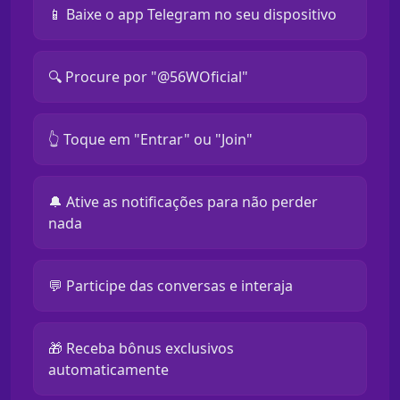
📱 Baixe o app Telegram no seu dispositivo
🔍 Procure por "@56WOficial"
👆 Toque em "Entrar" ou "Join"
🔔 Ative as notificações para não perder
nada
💬 Participe das conversas e interaja
🎁 Receba bônus exclusivos
automaticamente