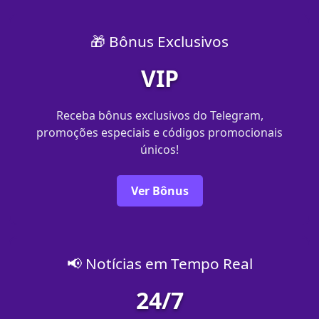
🎁 Bônus Exclusivos
VIP
Receba bônus exclusivos do Telegram,
promoções especiais e códigos promocionais
únicos!
Ver Bônus
📢 Notícias em Tempo Real
24/7