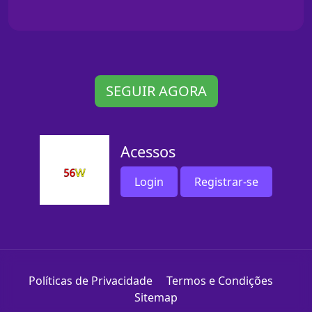
SEGUIR AGORA
Acessos
Login
Registrar-se
Políticas de Privacidade
Termos e Condições
Sitemap