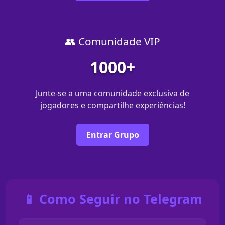
👥 Comunidade VIP
1000+
Junte-se a uma comunidade exclusiva de
jogadores e compartilhe experiências!
Entrar Grupo
📱 Como Seguir no Telegram