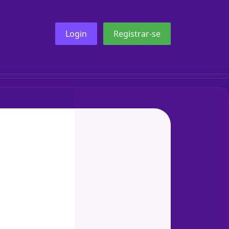
Login
Registrar-se