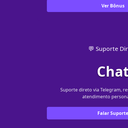
Ver Bônus
💬 Suporte Di
Cha
Suporte direto via Telegram, r
atendimento persona
Falar Suport