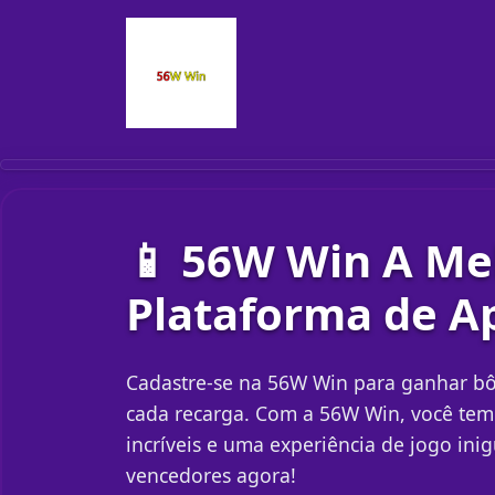
📱 56W Win A Me
Plataforma de A
Cadastre-se na 56W Win para ganhar b
cada recarga. Com a 56W Win, você te
incríveis e uma experiência de jogo inig
vencedores agora!