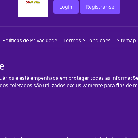
Login
Registrar-se
Políticas de Privacidade
Termos e Condições
Sitemap
de
suários e está empenhada em proteger todas as informaçõe
os coletados são utilizados exclusivamente para fins de m