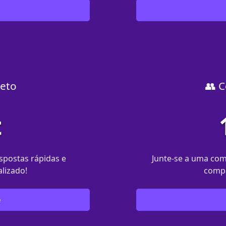
reto
👥 
t
espostas rápidas e
Junte-se a uma com
lizado!
compa
e