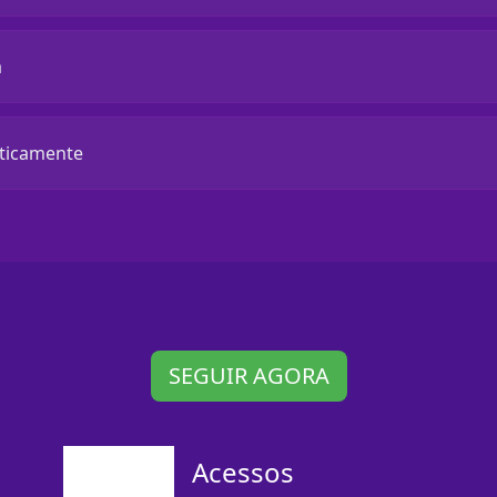
a
aticamente
SEGUIR AGORA
Acessos