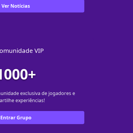
Ver Notícias
Comunidade VIP
1000+
unidade exclusiva de jogadores e
rtilhe experiências!
Entrar Grupo