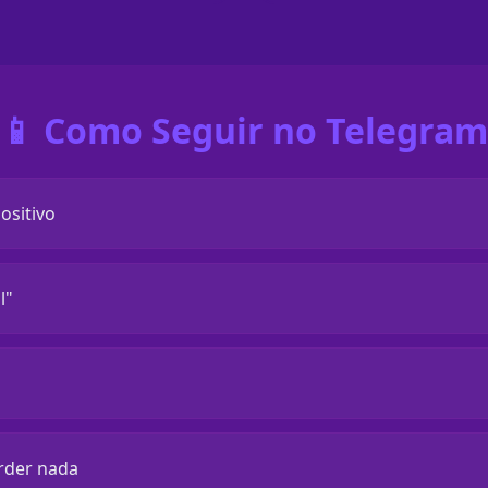
📱 Como Seguir no Telegram
ositivo
l"
erder nada