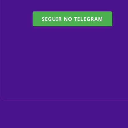
SEGUIR NO TELEGRAM