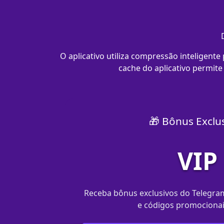
O aplicativo utiliza compressão inteligen
cache do aplicativo permit
🎁 Bônus Exclu
VIP
Receba bônus exclusivos do Telegra
e códigos promocionai