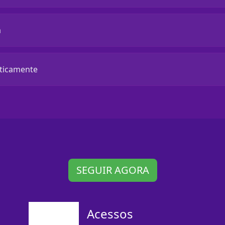
a
aticamente
SEGUIR AGORA
Acessos