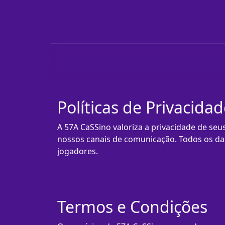
Políticas de Privacida
A 57A CaSSino valoriza a privacidade de se
nossos canais de comunicação. Todos os dad
jogadores.
Termos e Condições