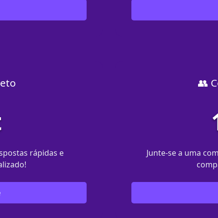
reto
👥 
t
espostas rápidas e
Junte-se a uma com
lizado!
compa
e