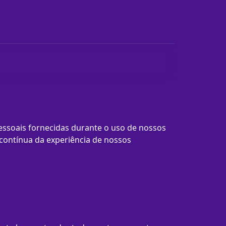
essoais fornecidas durante o uso de nossos
 contínua da experiência de nossos