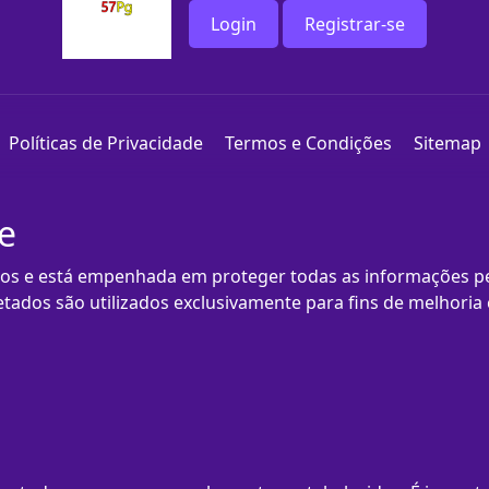
Login
Registrar-se
Políticas de Privacidade
Termos e Condições
Sitemap
de
rios e está empenhada em proteger todas as informações p
tados são utilizados exclusivamente para fins de melhoria