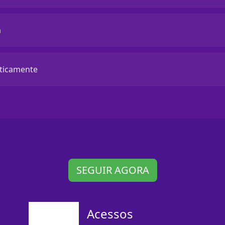
a
aticamente
SEGUIR AGORA
Acessos