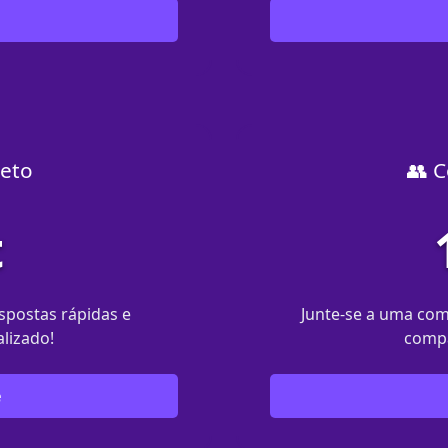
reto
👥 
t
espostas rápidas e
Junte-se a uma com
lizado!
compa
e