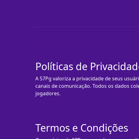
Políticas de Privacida
A 57Pg valoriza a privacidade de seus usuá
canais de comunicação. Todos os dados cole
jogadores.
Termos e Condições