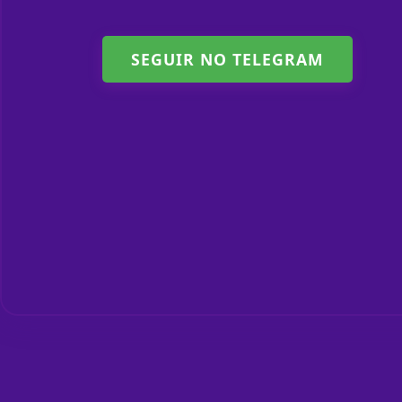
SEGUIR NO TELEGRAM