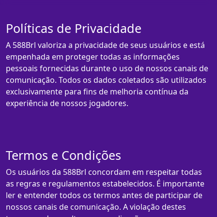
Políticas de Privacidade
A 588Brl valoriza a privacidade de seus usuários e está
empenhada em proteger todas as informações
pessoais fornecidas durante o uso de nossos canais de
comunicação. Todos os dados coletados são utilizados
exclusivamente para fins de melhoria contínua da
experiência de nossos jogadores.
Termos e Condições
Os usuários da 588Brl concordam em respeitar todas
as regras e regulamentos estabelecidos. É importante
ler e entender todos os termos antes de participar de
nossos canais de comunicação. A violação destes