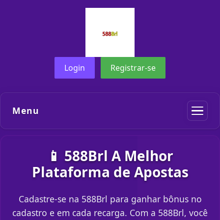
Login
Registrar-se
Menu
📱 588Brl A Melhor
Plataforma de Apostas
Cadastre-se na 588Brl para ganhar bônus no
cadastro e em cada recarga. Com a 588Brl, você