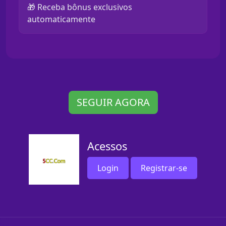
🎁 Receba bônus exclusivos
automaticamente
SEGUIR AGORA
Acessos
Login
Registrar-se