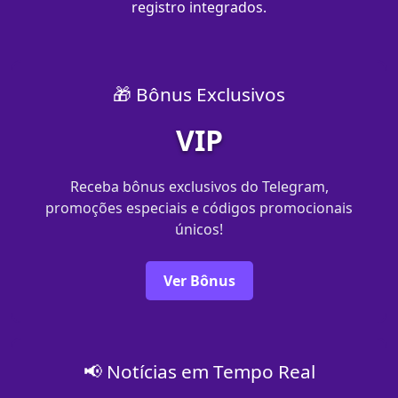
registro integrados.
🎁 Bônus Exclusivos
VIP
Receba bônus exclusivos do Telegram,
promoções especiais e códigos promocionais
únicos!
Ver Bônus
📢 Notícias em Tempo Real