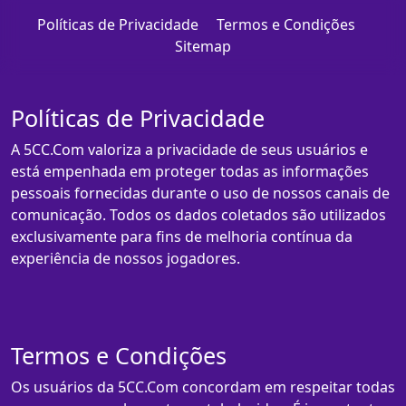
Políticas de Privacidade
Termos e Condições
Sitemap
Políticas de Privacidade
A 5CC.Com valoriza a privacidade de seus usuários e
está empenhada em proteger todas as informações
pessoais fornecidas durante o uso de nossos canais de
comunicação. Todos os dados coletados são utilizados
exclusivamente para fins de melhoria contínua da
experiência de nossos jogadores.
Termos e Condições
Os usuários da 5CC.Com concordam em respeitar todas