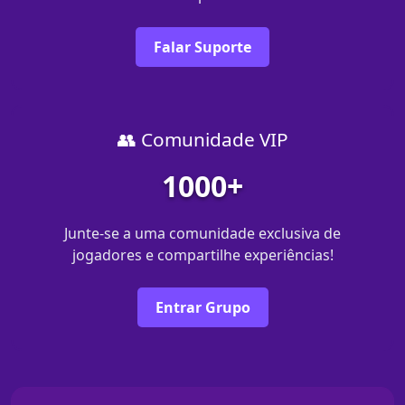
Falar Suporte
👥 Comunidade VIP
1000+
Junte-se a uma comunidade exclusiva de
jogadores e compartilhe experiências!
Entrar Grupo