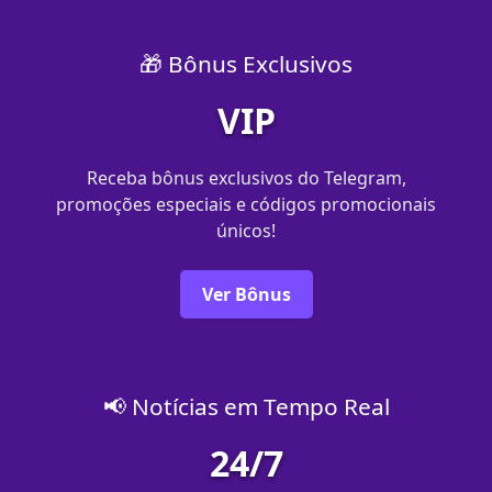
🎁 Bônus Exclusivos
VIP
Receba bônus exclusivos do Telegram,
promoções especiais e códigos promocionais
únicos!
Ver Bônus
📢 Notícias em Tempo Real
24/7