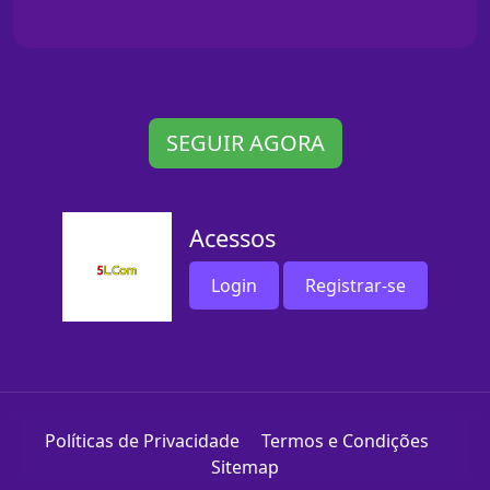
SEGUIR AGORA
Acessos
Login
Registrar-se
Políticas de Privacidade
Termos e Condições
Sitemap