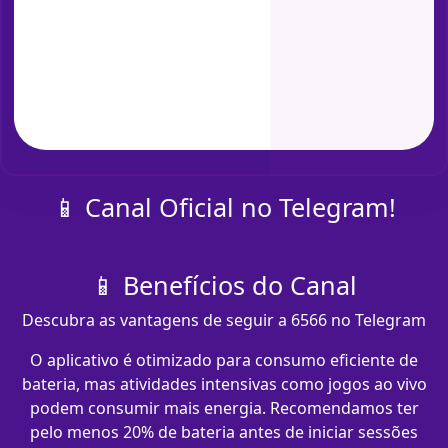
📱 Canal Oficial no Telegram!
📱 Benefícios do Canal
Descubra as vantagens de seguir a 6566 no Telegram
O aplicativo é otimizado para consumo eficiente de
bateria, mas atividades intensivas como jogos ao vivo
podem consumir mais energia. Recomendamos ter
pelo menos 20% de bateria antes de iniciar sessões