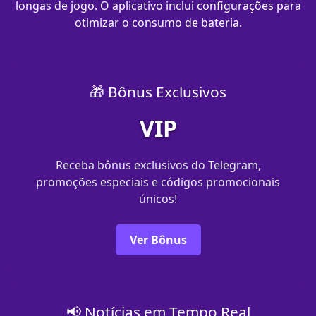
longas de jogo. O aplicativo inclui configurações para
otimizar o consumo de bateria.
🎁 Bônus Exclusivos
VIP
Receba bônus exclusivos do Telegram,
promoções especiais e códigos promocionais
únicos!
Ver Bônus
📢 Notícias em Tempo Real