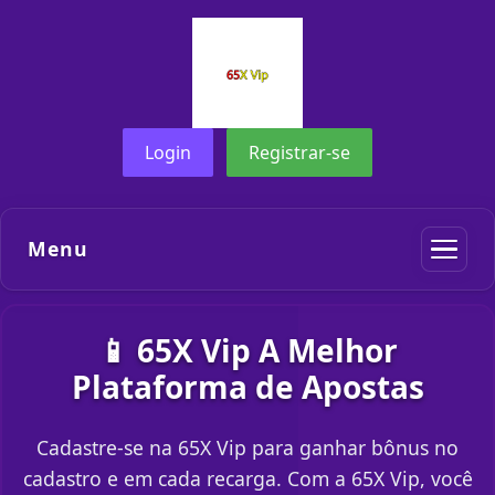
Login
Registrar-se
Menu
📱 65X Vip A Melhor
Plataforma de Apostas
Cadastre-se na 65X Vip para ganhar bônus no
cadastro e em cada recarga. Com a 65X Vip, você