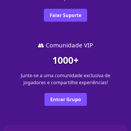
Falar Suporte
👥 Comunidade VIP
1000+
Junte-se a uma comunidade exclusiva de
jogadores e compartilhe experiências!
Entrar Grupo