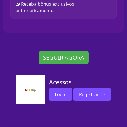
🎁 Receba bônus exclusivos
automaticamente
SEGUIR AGORA
Acessos
Login
Registrar-se