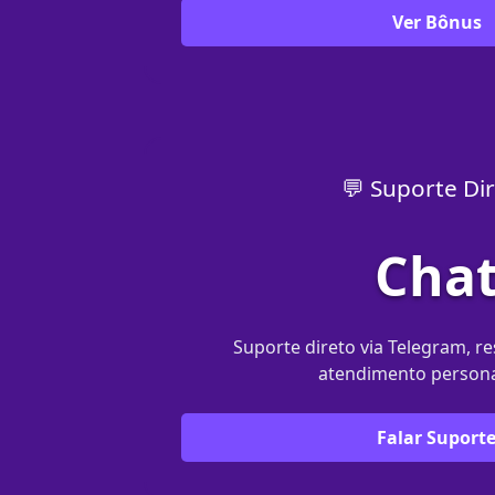
Ver Bônus
💬 Suporte Di
Cha
Suporte direto via Telegram, r
atendimento persona
Falar Suport