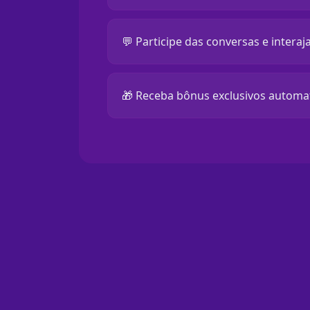
💬 Participe das conversas e interaj
🎁 Receba bônus exclusivos autom