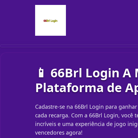
📱 66Brl Login A
Plataforma de A
Cadastre-se na 66Brl Login para ganha
cada recarga. Com a 66Brl Login, você
incríveis e uma experiência de jogo inig
vencedores agora!