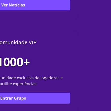
Ver Notícias
Comunidade VIP
1000+
unidade exclusiva de jogadores e
rtilhe experiências!
Entrar Grupo