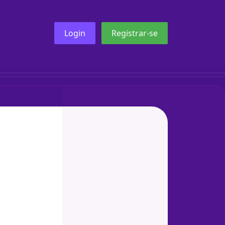
Login
Registrar-se