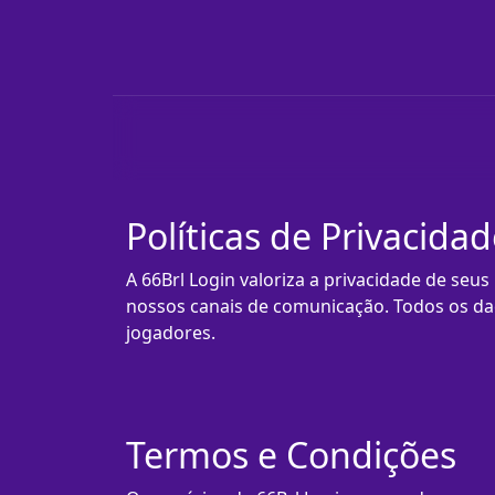
Políticas de Privacida
A 66Brl Login valoriza a privacidade de se
nossos canais de comunicação. Todos os dad
jogadores.
Termos e Condições