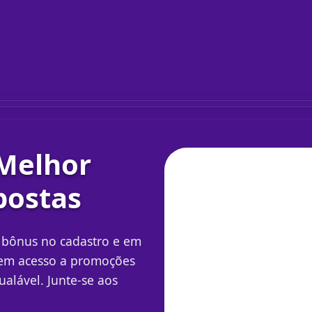
 Melhor
postas
r bônus no cadastro e em
 tem acesso a promoções
ualável. Junte-se aos