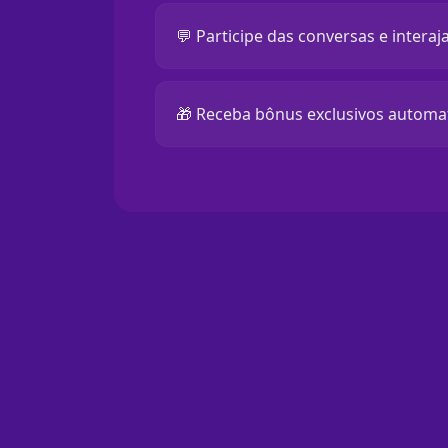
💬 Participe das conversas e interaj
🎁 Receba bônus exclusivos autom