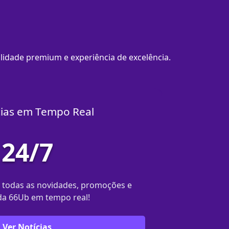
lidade premium e experiência de excelência.
cias em Tempo Real
24/7
e todas as novidades, promoções e
da 66Ub em tempo real!
Ver Notícias