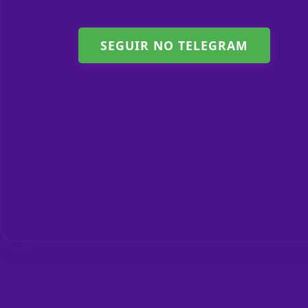
SEGUIR NO TELEGRAM