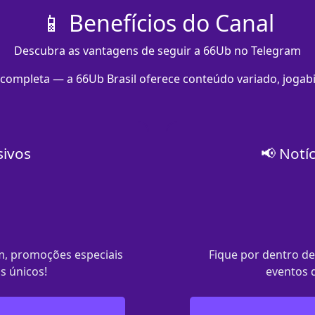
📱 Benefícios do Canal
Descubra as vantagens de seguir a 66Ub no Telegram
completa — a 66Ub Brasil oferece conteúdo variado, jogabi
sivos
📢 Notí
m, promoções especiais
Fique por dentro d
s únicos!
eventos 