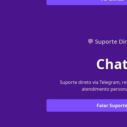
💬 Suporte Di
Cha
Suporte direto via Telegram, r
atendimento persona
Falar Suport