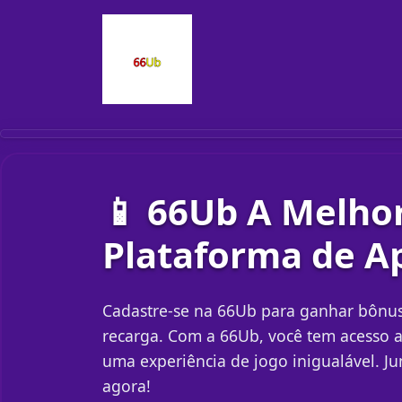
📱 66Ub A Melho
Plataforma de A
Cadastre-se na 66Ub para ganhar bônus
recarga. Com a 66Ub, você tem acesso a
uma experiência de jogo inigualável. J
agora!