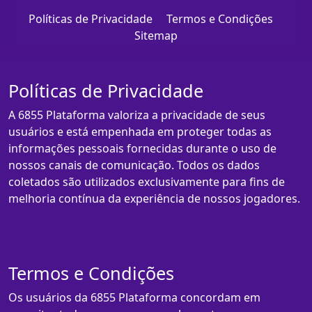
Políticas de Privacidade
Termos e Condições
Sitemap
Políticas de Privacidade
A 6855 Plataforma valoriza a privacidade de seus
usuários e está empenhada em proteger todas as
informações pessoais fornecidas durante o uso de
nossos canais de comunicação. Todos os dados
coletados são utilizados exclusivamente para fins de
melhoria contínua da experiência de nossos jogadores.
Termos e Condições
Os usuários da 6855 Plataforma concordam em