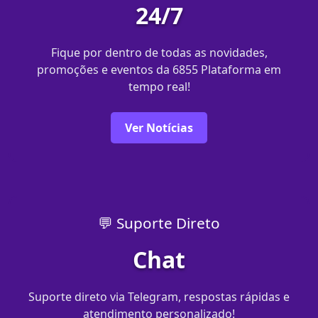
24/7
Fique por dentro de todas as novidades,
promoções e eventos da 6855 Plataforma em
tempo real!
Ver Notícias
💬 Suporte Direto
Chat
Suporte direto via Telegram, respostas rápidas e
atendimento personalizado!