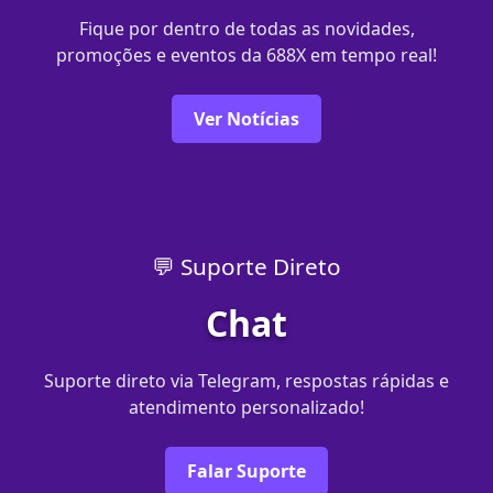
Fique por dentro de todas as novidades,
promoções e eventos da 688X em tempo real!
Ver Notícias
💬 Suporte Direto
Chat
Suporte direto via Telegram, respostas rápidas e
atendimento personalizado!
Falar Suporte