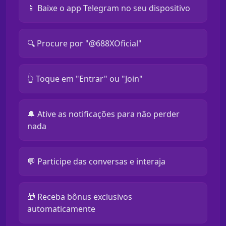
📱 Baixe o app Telegram no seu dispositivo
🔍 Procure por "@688XOficial"
👆 Toque em "Entrar" ou "Join"
🔔 Ative as notificações para não perder
nada
💬 Participe das conversas e interaja
🎁 Receba bônus exclusivos
automaticamente