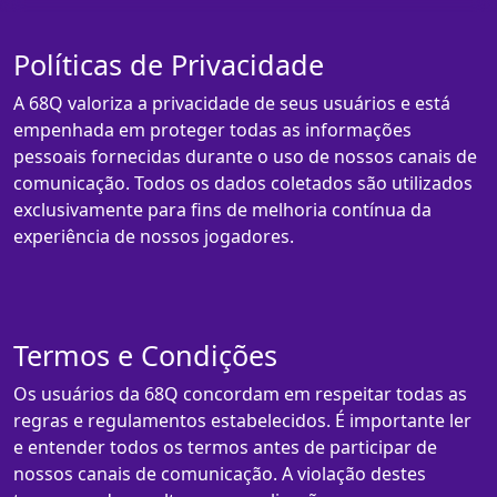
Políticas de Privacidade
A 68Q valoriza a privacidade de seus usuários e está
empenhada em proteger todas as informações
pessoais fornecidas durante o uso de nossos canais de
comunicação. Todos os dados coletados são utilizados
exclusivamente para fins de melhoria contínua da
experiência de nossos jogadores.
Termos e Condições
Os usuários da 68Q concordam em respeitar todas as
regras e regulamentos estabelecidos. É importante ler
e entender todos os termos antes de participar de
nossos canais de comunicação. A violação destes