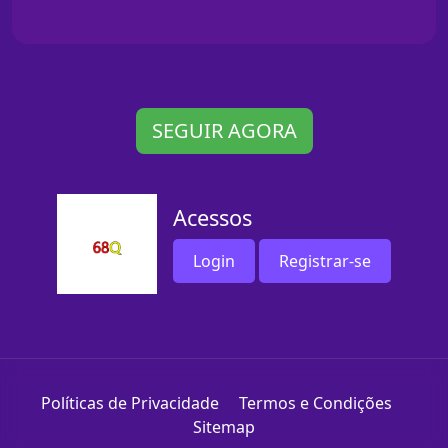
SEGUIR AGORA
Acessos
Login
Registrar-se
Políticas de Privacidade
Termos e Condições
Sitemap