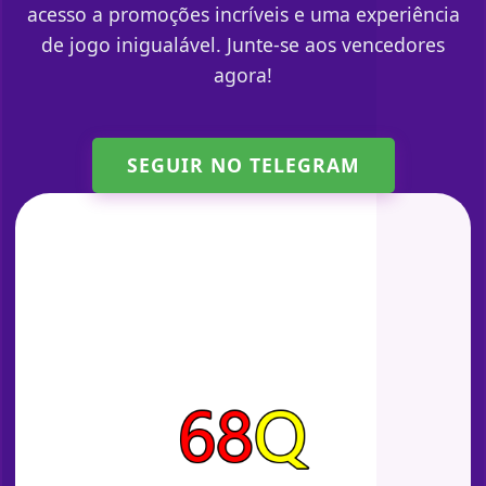
acesso a promoções incríveis e uma experiência
de jogo inigualável. Junte-se aos vencedores
agora!
SEGUIR NO TELEGRAM