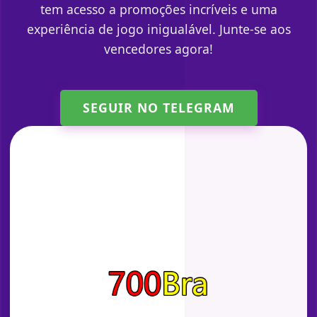
tem acesso a promoções incríveis e uma
experiência de jogo inigualável. Junte-se aos
vencedores agora!
SEGUIR NO TELEGRAM