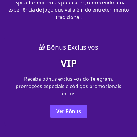
inspirados em temas populares, oferecendo uma
experiência de jogo que vai além do entretenimento
tradicional.
🎁 Bônus Exclusivos
VIP
Receba bônus exclusivos do Telegram,
promoções especiais e códigos promocionais
únicos!
Ver Bônus