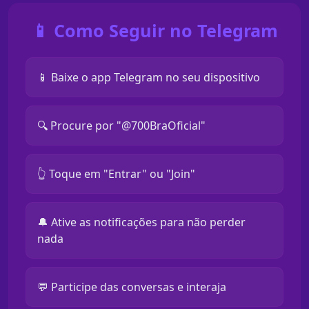
📱 Como Seguir no Telegram
📱 Baixe o app Telegram no seu dispositivo
🔍 Procure por "@700BraOficial"
👆 Toque em "Entrar" ou "Join"
🔔 Ative as notificações para não perder
nada
💬 Participe das conversas e interaja