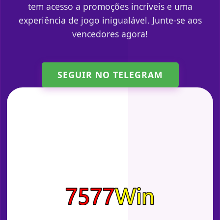
tem acesso a promoções incríveis e uma
experiência de jogo inigualável. Junte-se aos
vencedores agora!
SEGUIR NO TELEGRAM