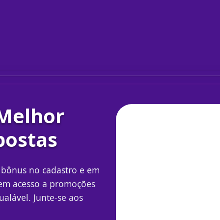
 Melhor
postas
 bônus no cadastro e em
tem acesso a promoções
ualável. Junte-se aos