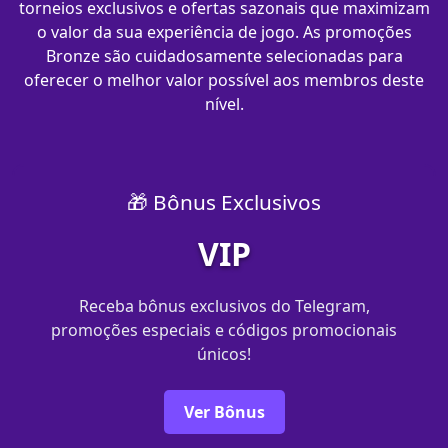
torneios exclusivos e ofertas sazonais que maximizam
o valor da sua experiência de jogo. As promoções
Bronze são cuidadosamente selecionadas para
oferecer o melhor valor possível aos membros deste
nível.
🎁 Bônus Exclusivos
VIP
Receba bônus exclusivos do Telegram,
promoções especiais e códigos promocionais
únicos!
Ver Bônus