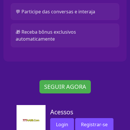
💬 Participe das conversas e interaja
🎁 Receba bônus exclusivos
automaticamente
SEGUIR AGORA
Acessos
Login
Registrar-se