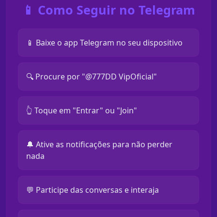
📱 Como Seguir no Telegram
📱 Baixe o app Telegram no seu dispositivo
🔍 Procure por "@777DD VipOficial"
👆 Toque em "Entrar" ou "Join"
🔔 Ative as notificações para não perder
nada
💬 Participe das conversas e interaja