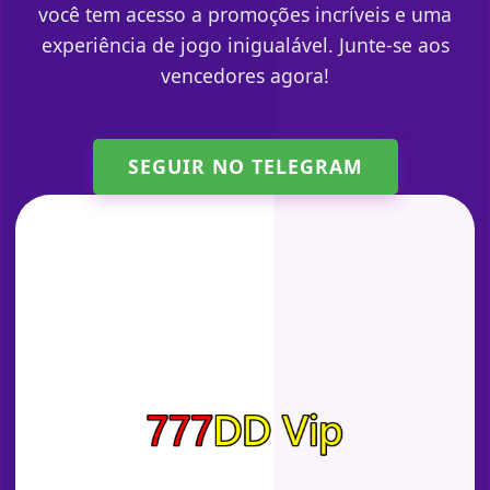
você tem acesso a promoções incríveis e uma
experiência de jogo inigualável. Junte-se aos
vencedores agora!
SEGUIR NO TELEGRAM