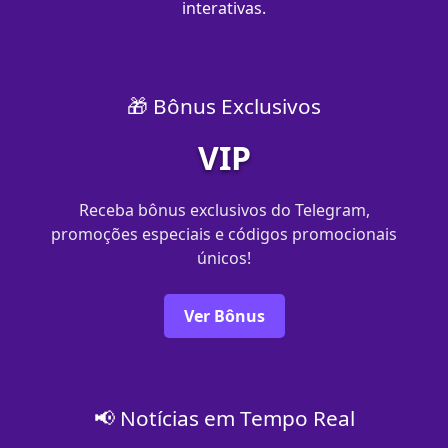
interativas.
🎁 Bônus Exclusivos
VIP
Receba bônus exclusivos do Telegram,
promoções especiais e códigos promocionais
únicos!
Ver Bônus
📢 Notícias em Tempo Real