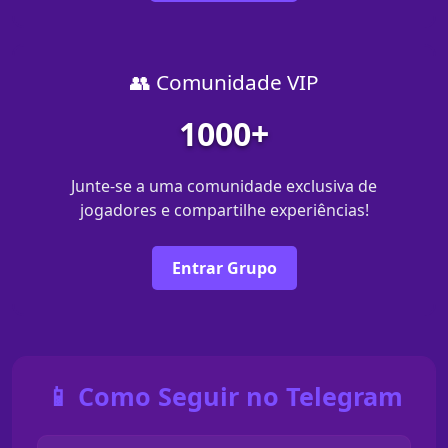
👥 Comunidade VIP
1000+
Junte-se a uma comunidade exclusiva de
jogadores e compartilhe experiências!
Entrar Grupo
📱 Como Seguir no Telegram