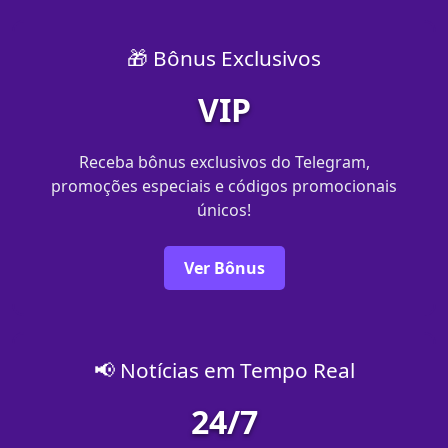
🎁 Bônus Exclusivos
VIP
Receba bônus exclusivos do Telegram,
promoções especiais e códigos promocionais
únicos!
Ver Bônus
📢 Notícias em Tempo Real
24/7