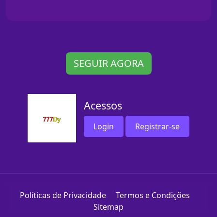
SEGUIR AGORA
Acessos
Login
Registrar-se
Políticas de Privacidade
Termos e Condições
Sitemap