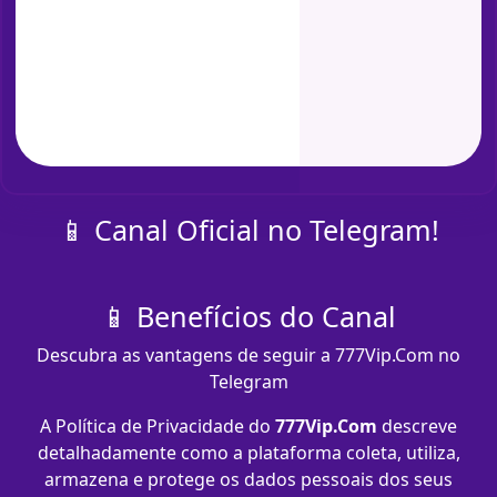
📱 Canal Oficial no Telegram!
📱 Benefícios do Canal
Descubra as vantagens de seguir a 777Vip.Com no
Telegram
A Política de Privacidade do
777Vip.Com
descreve
detalhadamente como a plataforma coleta, utiliza,
armazena e protege os dados pessoais dos seus