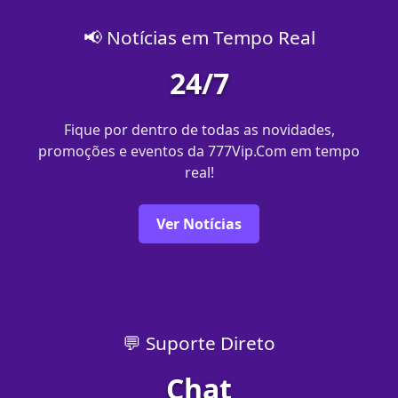
📢 Notícias em Tempo Real
24/7
Fique por dentro de todas as novidades,
promoções e eventos da 777Vip.Com em tempo
real!
Ver Notícias
💬 Suporte Direto
Chat