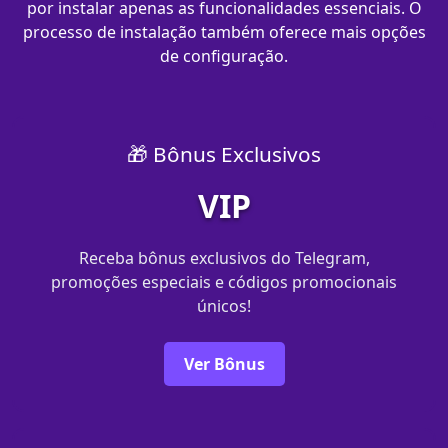
por instalar apenas as funcionalidades essenciais. O
processo de instalação também oferece mais opções
de configuração.
🎁 Bônus Exclusivos
VIP
Receba bônus exclusivos do Telegram,
promoções especiais e códigos promocionais
únicos!
Ver Bônus