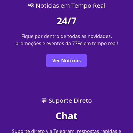
📢 Notícias em Tempo Real
24/7
Fique por dentro de todas as novidades,
promoções e eventos da 77Fe em tempo real!
Ver Notícias
💬 Suporte Direto
Chat
Suporte direto via Telegram, respostas rápidas e