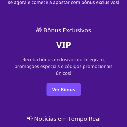
se agora e comece a apostar com bônus exclusivos!
🎁 Bônus Exclusivos
VIP
Receba bônus exclusivos do Telegram,
promoções especiais e códigos promocionais
únicos!
Ver Bônus
📢 Notícias em Tempo Real