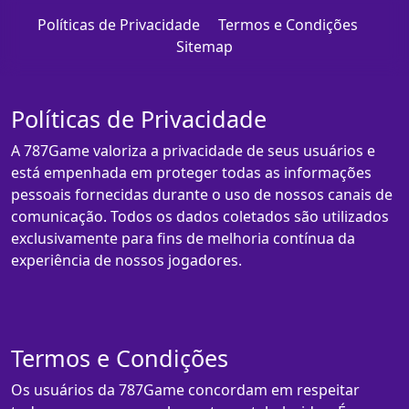
Políticas de Privacidade
Termos e Condições
Sitemap
Políticas de Privacidade
A 787Game valoriza a privacidade de seus usuários e
está empenhada em proteger todas as informações
pessoais fornecidas durante o uso de nossos canais de
comunicação. Todos os dados coletados são utilizados
exclusivamente para fins de melhoria contínua da
experiência de nossos jogadores.
Termos e Condições
Os usuários da 787Game concordam em respeitar