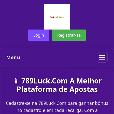
Login
Registrar-se
Menu
📱 789Luck.Com A Melhor
Plataforma de Apostas
Cadastre-se na 789Luck.Com para ganhar bônus
no cadastro e em cada recarga. Com a