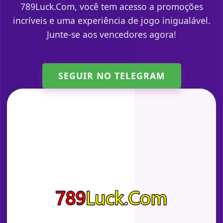
789Luck.Com, você tem acesso a promoções
incríveis e uma experiência de jogo inigualável.
Junte-se aos vencedores agora!
SEGUIR NO TELEGRAM