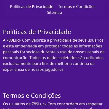
Políticas de Privacidade
Termos e Condições
Sitemap
Políticas de Privacidade
A 789Luck.Com valoriza a privacidade de seus usuários
e está empenhada em proteger todas as informações
pessoais fornecidas durante o uso de nossos canais de
comunicação. Todos os dados coletados são utilizados
exclusivamente para fins de melhoria contínua da
experiência de nossos jogadores.
Termos e Condições
Os usuários da 789Luck.Com concordam em respeitar